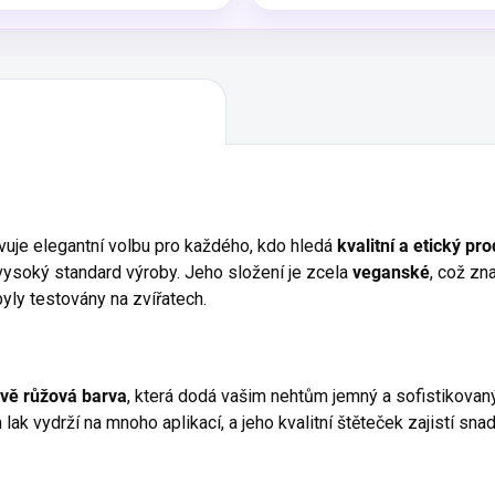
uje elegantní volbu pro každého, kdo hledá
kvalitní a etický pr
 vysoký standard výroby.
Jeho složení je zcela
veganské
, což z
yly testovány na zvířatech.
ově růžová barva
, která dodá vašim nehtům jemný a sofistikovaný
 lak vydrží na mnoho aplikací, a jeho kvalitní štěteček zajistí s