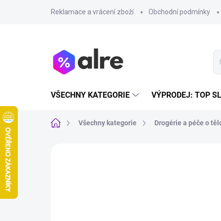
Přejít
Reklamace a vrácení zboží
Obchodní podmínky
na
obsah
VŠECHNY KATEGORIE
VÝPRODEJ: TOP S
Domů
Všechny kategorie
Drogérie a péče o těl