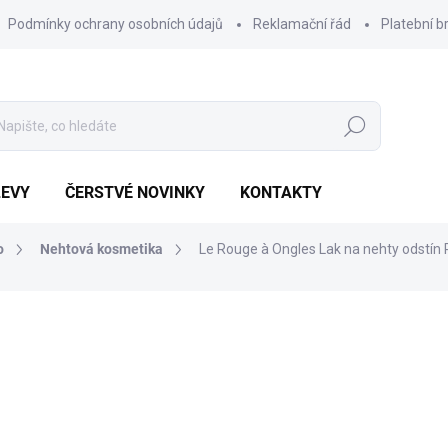
Podmínky ochrany osobních údajů
Reklamační řád
Platební b
Hledat
LEVY
ČERSTVÉ NOVINKY
KONTAKTY
o
Nehtová kosmetika
Le Rouge à Ongles Lak na nehty odstín 
Výhodnější o
664 Kč
243 Kč
Měrná
POSLEDNÍ KUS SKLADEM
cena:
MŮŽEME DORUČIT DO:
10.8.2