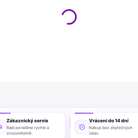
−
+
Lak na nehty Le Rouge à Ong
vyrobený ve Francii.
Tento pa
důrazem na kvalitu a neobsa
DETAILNÍ INFORMACE
Zákaznický servis
Vrácení do 14 dní
Rádi poradíme rychle a
Nákup bez zbytečných
srozumitelně.
obav.