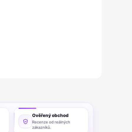
Přidat do košíku
les v odstínu Palais-Bourbon je veganský produkt
stelově růžový lak o objemu 8 ml je vytvořen s
huje žádné složky živočišného původu.
ZEPTAT SE
Ověřený obchod
Recenze od reálných
zákazníků.