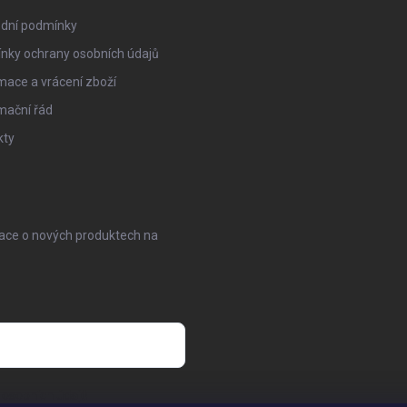
dní podmínky
nky ochrany osobních údajů
ace a vrácení zboží
mační řád
kty
mace o nových produktech na
osobních údajů