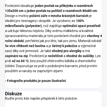
Povlečení obsahuje
jeden povlak na přikrývku o rozměrech
135x200 cm
a
jeden povlak na polštář o rozměrech 80x80 cm
.
Design s motivy
polární záře v mnoha krásných barvách
je
ideální pro teenagery i dospělé. Je vyrobeno ze
100%
mikroflanelu (polyester)
, což zajišťuje
optimální spací prostředí
a udržuje tělesnou teplotu. Díky svému měkkému a kvalitně
zpracovanému materiálu je toto povlečení vhodné pro
všechny 4
roční období
, perfektní jak pro léto, tak pro zimu. Materiál odvádí
5x více vlhkosti než bavlna
a je
šetrný k pokožce
a výjimečně
savý díky své jemnosti. Je také
vhodný pro alergiky
a má
zapínání na zip
. Povlečení je
nežehlivé
a
vhodné do sušičky
. Lze
prát
až na 60 °C
, bez použití chlórového bělidla a chemického
čištění. Doporučuje se prát s podobnými barvami, před prvním
použitím a naruby se zapnutým zipem.
- Fotografie produktu je pouze ilustrační
Diskuze
Buďte první, kdo napíše příspěvek k této položce.