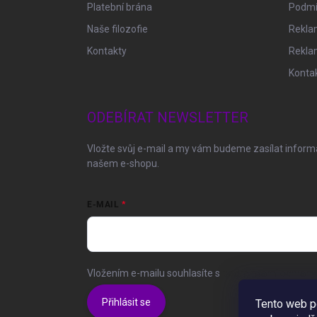
Platební brána
Podmí
Naše filozofie
Reklam
Kontakty
Rekla
Konta
ODEBÍRAT NEWSLETTER
Vložte svůj e-mail a my vám budeme zasílat infor
našem e-shopu.
E-MAIL
Vložením e-mailu souhlasíte s
podmínkami ochrany 
Přihlásit se
Tento web p