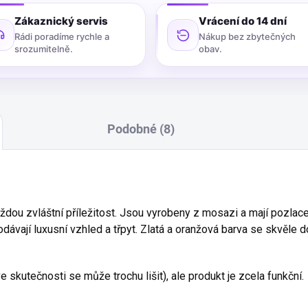
Zákaznický servis
Vrácení do 14 dní
Rádi poradíme rychle a
Nákup bez zbytečných
srozumitelně.
obav.
Podobné (8)
aždou zvláštní příležitost. Jsou vyrobeny z mosazi a mají pozlac
odávají luxusní vzhled a třpyt. Zlatá a oranžová barva se skvěle do
e skutečnosti se může trochu lišit), ale produkt je zcela funkční.