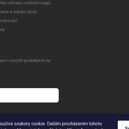
nky ochrany osobních údajů
ace a vrácení zboží
mační řád
kty
mace o nových produktech na
osobních údajů
oužívá soubory cookie. Dalším procházením tohoto
S