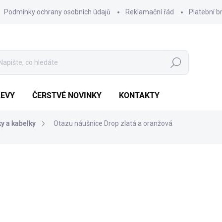
Podmínky ochrany osobních údajů
Reklamační řád
Platební b
Hledat
LEVY
ČERSTVÉ NOVINKY
KONTAKTY
y a kabelky
Otazu náušnice Drop zlatá a oranžová
Výhodnějš
1 686 Kč
775 
Měrná
POSLEDNÍ KUS SKLADEM
cena:
MŮŽEME DORUČIT DO:
10.8.2