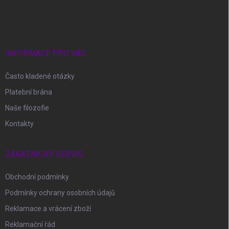
á
p
a
t
í
INFORMACE PRO VÁS
Často kladené otázky
Platební brána
Naše filozofie
Kontakty
ZÁKAZNICKÝ SERVIS
Obchodní podmínky
Podmínky ochrany osobních údajů
Reklamace a vrácení zboží
Reklamační řád