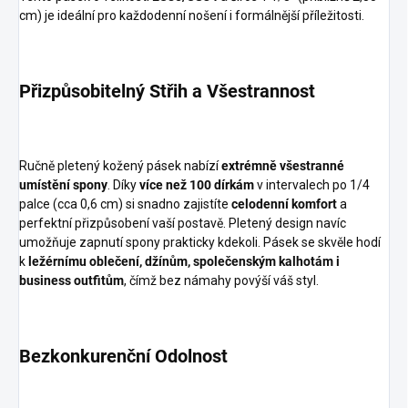
cm) je ideální pro každodenní nošení i formálnější příležitosti.
Přizpůsobitelný Střih a Všestrannost
Ručně pletený kožený pásek nabízí
extrémně všestranné
umístění spony
. Díky
více než 100 dírkám
v intervalech po 1/4
palce (cca 0,6 cm) si snadno zajistíte
celodenní komfort
a
perfektní přizpůsobení vaší postavě. Pletený design navíc
umožňuje zapnutí spony prakticky kdekoli. Pásek se skvěle hodí
k
ležérnímu oblečení, džínům, společenským kalhotám i
business outfitům
, čímž bez námahy povýší váš styl.
Bezkonkurenční Odolnost