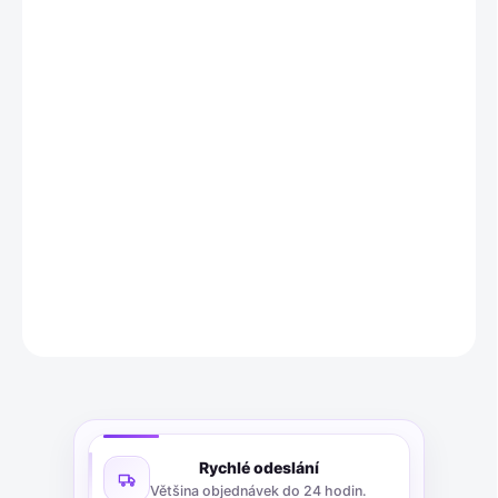
11.8.2026
MOŽNOSTI
DORUČENÍ
−
+
Přidat do košíku
Pletený kožený pásek pro muže v délce EU85/US34, šířka 1 1/8".
Nabízí přizpůsobitelnou velikost, je odolný a vhodný pro
každodenní i společenské nošení. Dodáván v elegantním balení.
DETAILNÍ INFORMACE
ZEPTAT SE
Rychlé odeslání
Většina objednávek do 24 hodin.