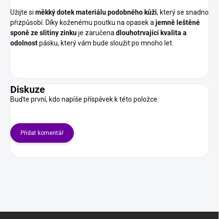
Užijte si
měkký dotek materiálu podobného kůži
, který se snadno
přizpůsobí. Díky koženému poutku na opasek a
jemně leštěné
sponě ze slitiny zinku
je zaručena
dlouhotrvající kvalita a
odolnost
pásku, který vám bude sloužit po mnoho let.
Diskuze
Buďte první, kdo napíše příspěvek k této položce.
Přidat komentář
Z