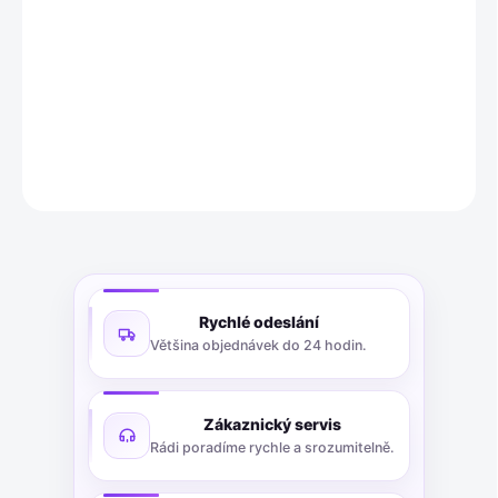
Černé PS sushi boxy L (185x130x20 mm) s proti-zamlžovacím
víkem, balení 400 ks. Elegantní a praktické pro sushi.
DETAILNÍ INFORMACE
ZEPTAT SE
Rychlé odeslání
Většina objednávek do 24 hodin.
Zákaznický servis
Rádi poradíme rychle a srozumitelně.