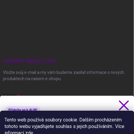
ODEBÍRAT NEWSLETTER
Vložte svůj e-mail a my vám budeme zasílat informace o nových
produktech na našem e-shopu.
E-MAIL
Přidejte se k ALRE
Získejte 5 % slevu
Tento web používá soubory cookie. Dalším procházením
Vložením e-mailu souhlasíte s
podmínkami ochrany osobních údajů
tohoto webu vyjadřujete souhlas s jejich používáním.. Více
Novinky, slevy a tipy jako první.
informací
zde
.