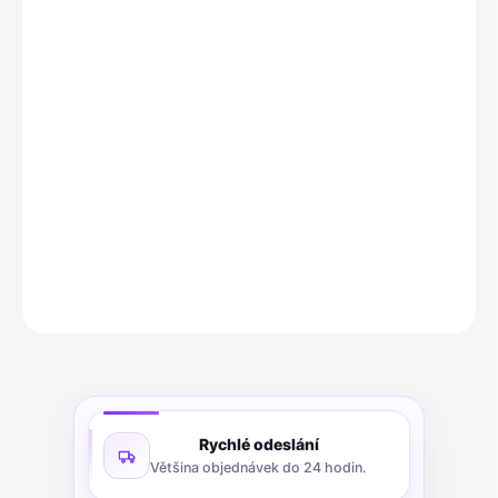
10.8.2026
MOŽNOSTI
DORUČENÍ
−
+
Přidat do košíku
Pánský náhrdelník s. Oliver "9954469"
z nerezové oceli. Černý
design, délka řetízku 50 cm.
DETAILNÍ INFORMACE
ZEPTAT SE
Rychlé odeslání
Většina objednávek do 24 hodin.