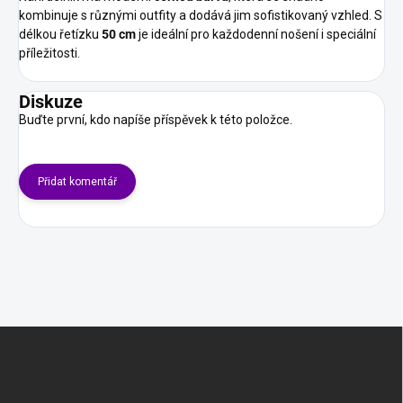
kombinuje s různými outfity a dodává jim sofistikovaný vzhled. S
délkou řetízku
50 cm
je ideální pro každodenní nošení i speciální
příležitosti.
Diskuze
Buďte první, kdo napíše příspěvek k této položce.
Přidat komentář
Z
á
p
a