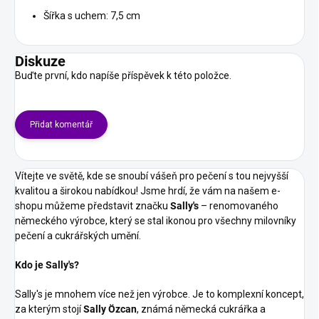
Šířka s uchem: 7,5 cm
Diskuze
Buďte první, kdo napíše příspěvek k této položce.
Přidat komentář
V
ítejte ve světě, kde se snoubí vášeň pro pečení s tou nejvyšší
kvalitou a širokou nabídkou! Jsme hrdí, že vám na našem e-
shopu můžeme představit značku
Sally's
– renomovaného
německého výrobce, který se stal ikonou pro všechny milovníky
pečení a cukrářských umění.
Kdo je Sally's?
Sally's je mnohem více než jen výrobce. Je to komplexní koncept,
za kterým stojí
Sally Özcan
, známá německá cukrářka a