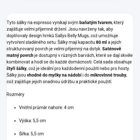
Tyto šálky na espresso vynikají svým
baňatým tvarem
, který
zajišťuje velmi příjemné držení. Jsou navrženy tak, aby
doplňovaly design hrnků Sallys Belly Mugs, což umožňuje
vytvoření sladěného setu. Šálky mají kapacitu
80 ml
a jejich
strukturovaný povrch je velmi příjemný na dotyk.
Saténově
matný povrch
je dostupný v různých barvách, které se dají skvěle
kombinovat a hodí se do každé domácnosti. Celá sada obsahuje
čtyři šálky
, což je ideální pro každodenní použití nebo pro hosty.
Šálky jsou
vhodné do myčky na nádobí
i do
mikrovlnné trouby
,
což zajišťuje jejich snadnou údržbu a praktické použití.
Rozměry
Vnitřní průměr nahoře: 4 cm
Výška: 5,5 cm
Šířka: 5,5 cm