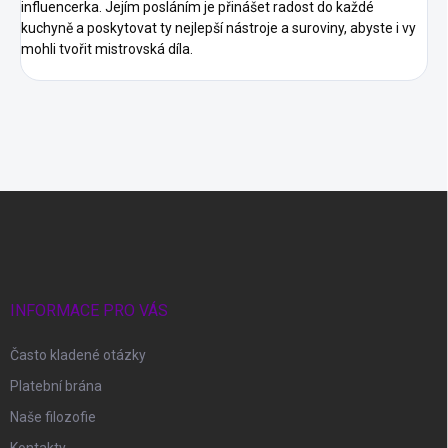
influencerka. Jejím posláním je přinášet radost do každé
kuchyně a poskytovat ty nejlepší nástroje a suroviny, abyste i vy
mohli tvořit mistrovská díla.
Z
á
p
a
t
í
INFORMACE PRO VÁS
Často kladené otázky
Platební brána
Naše filozofie