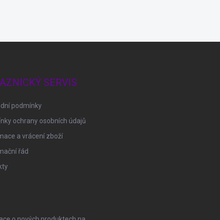
AZNICKÝ SERVIS
dní podmínky
nky ochrany osobních údajů
ace a vrácení zboží
mační řád
kty
mace o nových produktech na