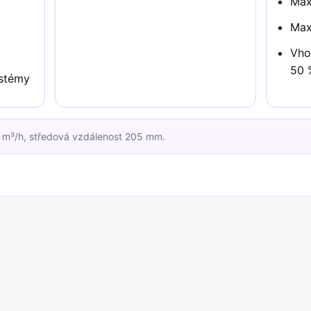
Max
Max
Vho
50 
ystémy
 m³/h, středová vzdálenost 205 mm.