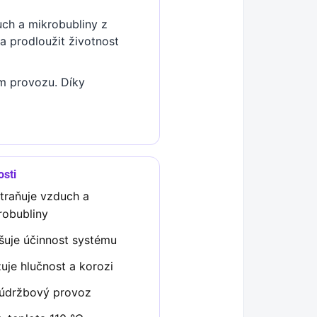
uch a mikrobubliny z
a prodloužit životnost
ém provozu. Díky
osti
traňuje vzduch a
robubliny
šuje účinnost systému
žuje hlučnost a korozi
údržbový provoz