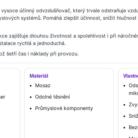
 vysoce účinný odvzdušňovač, který trvale odstraňuje vzd
yslových systémů. Pomáhá zlepšit účinnost, snížit hlučnost 
e zajišťuje dlouhou životnost a spolehlivost i při náročn
nstalace rychlá a jednoduchá.
ž šetří čas i náklady při provozu.
Materiál
Vlastn
Mosaz
Ods
mik
er
Odolné těsnění
Zvy
Průmyslové komponenty
Sni
Bez