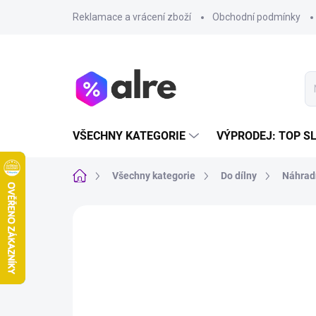
Přejít
Reklamace a vrácení zboží
Obchodní podmínky
na
obsah
VŠECHNY KATEGORIE
VÝPRODEJ: TOP S
Domů
Všechny kategorie
Do dílny
Náhradn
VÝPRODEJ