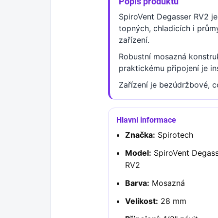
Popis produktu
SpiroVent Degasser RV2 je
topných, chladicích i prům
zařízení.
Robustní mosazná konstrukc
praktickému připojení je i
Zařízení je bezúdržbové, co
Hlavní informace
Značka:
Spirotech
Model:
SpiroVent Degass
RV2
Barva:
Mosazná
Velikost:
28 mm