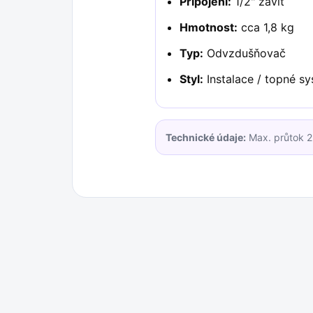
Připojení:
1/2" závit
Hmotnost:
cca 1,8 kg
Typ:
Odvzdušňovač
Styl:
Instalace / topné s
Technické údaje:
Max. průtok 2