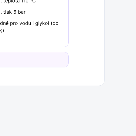
. teplota 110 °C
. tlak 6 bar
dné pro vodu i glykol (do
%)