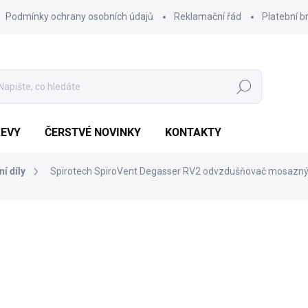
Podmínky ochrany osobních údajů
Reklamační řád
Platební b
Hledat
LEVY
ČERSTVÉ NOVINKY
KONTAKTY
í díly
Spirotech SpiroVent Degasser RV2 odvzdušňovač mosazn
Výhodnějš
5 116 Kč
805 
Měrná
POSLEDNÍ KUS SKLADEM
cena: