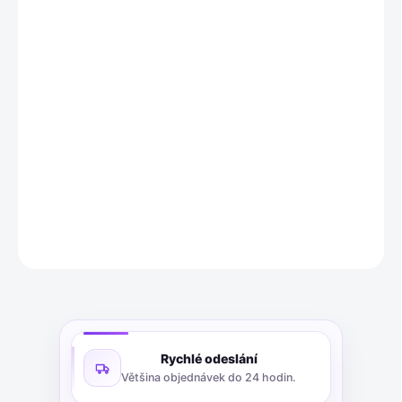
−
+
Přidat do košíku
Baterie Intenso Energy Ultra jsou alkalicko-manganové tužkové
baterie velikosti AA s napětím 1.5 V. Balení obsahuje 10 kusů,
které se vyznačují stabilním napětím, dlouhou životností a
vysokou spolehlivostí pro široké spektrum použití.
DETAILNÍ INFORMACE
ZEPTAT SE
Rychlé odeslání
Většina objednávek do 24 hodin.