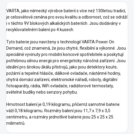
VARTA, jako německý výrobce baterií s více než 130letou tradicí,
je celosvětově ceněna pro svou kvalitu a odbornost, což se odráží
i v těchto 9V blokových alkalických bateriích. Jsou dodávány v
recyklovatelném balení po 4 kusech.
Tyto baterie jsou navrženy s technologií VARTA Power On
Demand, což znamená, že jsou chytré, flexibilní a výkonné. Jsou
speciálně vyvinuty pro mobilní koncové spotřebitele a poskytují
potřebnou silnou energii pro energeticky náročná zařízení. Jsou
ideální pro širokou škálu přístrojů, jako jsou detektory kouře,
požární a tepelné hlásiče, dálkové ovladače, nástěnné hodiny,
chytrá domácí zařízení, elektronické nářadí, roboty, digitální
fotoaparáty, rádia, WiFi ovladače, radiátorové termostaty,
světelné budíky nebo senzory pohybu.
Hmotnost balení je 0,19 kilogramu, přičemž samotné baterie
váží 0,18 kilogramu. Rozměry balení jsou 11,7 x 7,9 x 3,5
centimetru, a rozměry jednotlivé baterie jsou 25 x 25 x 25
milimetrů.