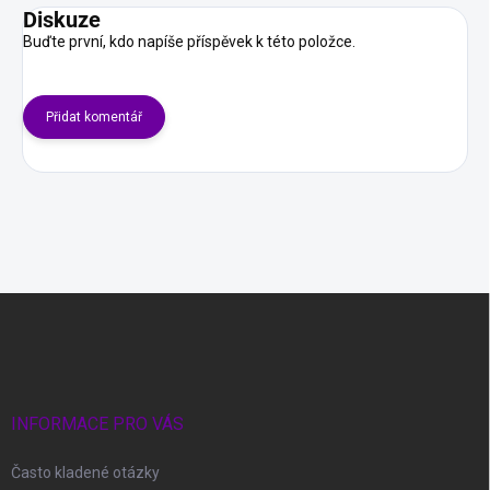
Diskuze
Buďte první, kdo napíše příspěvek k této položce.
Přidat komentář
Z
á
p
a
t
í
INFORMACE PRO VÁS
Často kladené otázky