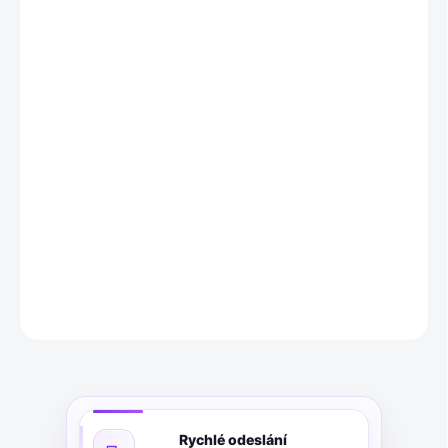
11.8.2026
MOŽNOSTI
DORUČENÍ
−
+
Přidat do košíku
Fairment startovací sada pro fermentaci, 2 sklenice, závaží,
šťouchadlo, fermentační systém, návod s recepty v Němčině.
DETAILNÍ INFORMACE
ZEPTAT SE
Rychlé odeslání