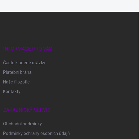
Z
á
p
a
t
í
INFORMACE PRO VÁS
Často kladené otázky
Platební brána
Naše filozofie
Kontakty
ZÁKAZNICKÝ SERVIS
Obchodní podmínky
Podmínky ochrany osobních údajů