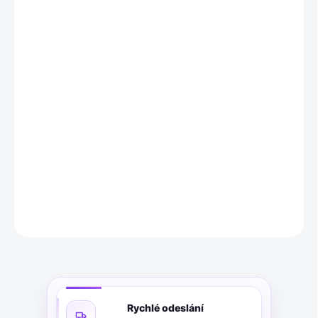
MOŽNOSTI
DORUČENÍ
−
+
Přidat do košíku
Praktická sada 4 polštářů z kvalitního mikrovlákna vyrobená v
Německu. Vysoký komfort, snadná údržba a možnost praní až na
95 °C.
DETAILNÍ INFORMACE
ZEPTAT SE
Rychlé odeslání