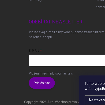
Konta
ODEBÍRAT NEWSLETTER
Vložte svůj e-mail a my vám budeme zasílat infor
našem e-shopu.
E-MAIL
Vložením e-mailu souhlasíte s
podmínkami ochrany 
Přihlásit se
Tento web p
webu vyjadřu
Nastaven
Copyright 2026
Alre
. Všechna práva vyhrazena.