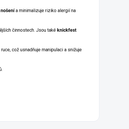
 nošení
a minimalizuje riziko alergií na
čnějších činnostech. Jsou také
knickfest
é ruce, což usnadňuje manipulaci a snižuje
ů.