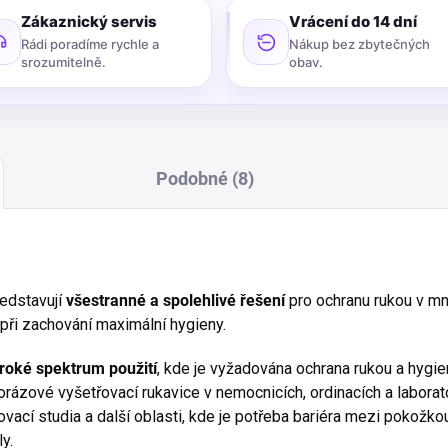
Zákaznický servis
Vrácení do 14 dní
Rádi poradíme rychle a
Nákup bez zbytečných
srozumitelně.
obav.
Podobné (8)
ředstavují
všestranné a spolehlivé řešení
pro ochranu rukou v mn
při zachování maximální hygieny.
iroké spektrum použití
, kde je vyžadována ochrana rukou a hygie
norázové vyšetřovací rukavice v nemocnicích, ordinacích a laborat
etovací studia a další oblasti, kde je potřeba bariéra mezi pokožk
ly.