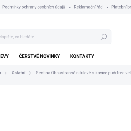
Podmínky ochrany osobních údajů
Reklamační řád
Platební b
Hledat
LEVY
ČERSTVÉ NOVINKY
KONTAKTY
o
Ostatní
Sentina Oboustranné nitrilové rukavice pudrfree vel
Výhodnější o
568 Kč
107 Kč
Měrná
POSLEDNÍ KUS SKLADEM
cena: