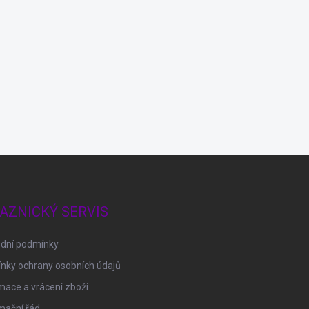
AZNICKÝ SERVIS
dní podmínky
nky ochrany osobních údajů
ace a vrácení zboží
mační řád