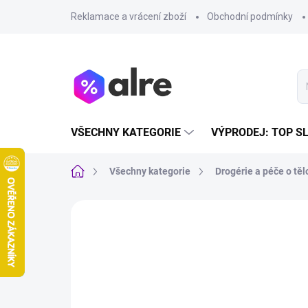
Přejít
Reklamace a vrácení zboží
Obchodní podmínky
na
obsah
VŠECHNY KATEGORIE
VÝPRODEJ: TOP S
Domů
Všechny kategorie
Drogérie a péče o těl
VÝPRODEJ