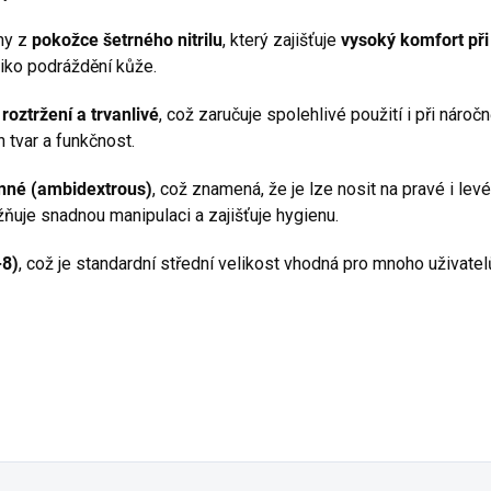
ny z
pokožce šetrného nitrilu
, který zajišťuje
vysoký komfort při
iziko podráždění kůže.
 roztržení a trvanlivé
, což zaručuje spolehlivé použití i při náro
h tvar a funkčnost.
nné (ambidextrous)
, což znamená, že je lze nosit na pravé i lev
uje snadnou manipulaci a zajišťuje hygienu.
-8)
, což je standardní střední velikost vhodná pro mnoho uživatel