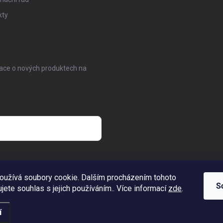
kty
mace o nových produktech na
osobních údajů
oužívá soubory cookie. Dalším procházením tohoto
S
jete souhlas s jejich používáním.. Více informací
zde
.
í