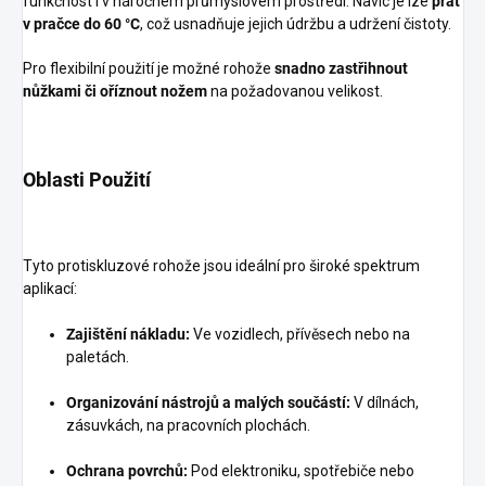
funkčnost i v náročném průmyslovém prostředí. Navíc je lze
prát
v pračce do 60 °C
, což usnadňuje jejich údržbu a udržení čistoty.
Pro flexibilní použití je možné rohože
snadno zastřihnout
nůžkami či oříznout nožem
na požadovanou velikost.
Oblasti Použití
Tyto protiskluzové rohože jsou ideální pro široké spektrum
aplikací:
Zajištění nákladu:
Ve vozidlech, přívěsech nebo na
paletách.
Organizování nástrojů a malých součástí:
V dílnách,
zásuvkách, na pracovních plochách.
Ochrana povrchů:
Pod elektroniku, spotřebiče nebo