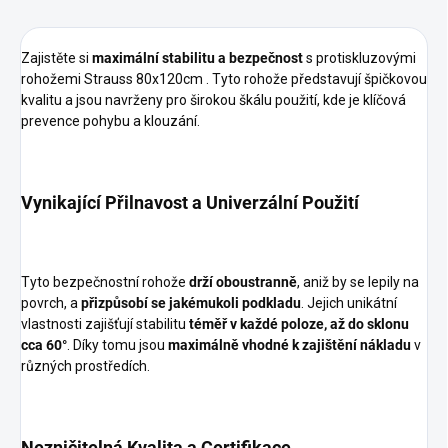
Zajistěte si
maximální stabilitu a bezpečnost
s protiskluzovými
rohožemi Strauss 80x120cm . Tyto rohože představují špičkovou
kvalitu a jsou navrženy pro širokou škálu použití, kde je klíčová
prevence pohybu a klouzání.
Vynikající Přilnavost a Univerzální Použití
Tyto bezpečnostní rohože
drží oboustranně
, aniž by se lepily na
povrch, a
přizpůsobí se jakémukoli podkladu
. Jejich unikátní
vlastnosti zajišťují stabilitu
téměř v každé poloze, až do sklonu
cca 60°
. Díky tomu jsou
maximálně vhodné k zajištění nákladu
v
různých prostředích.
Nezničitelná Kvalita a Certifikace