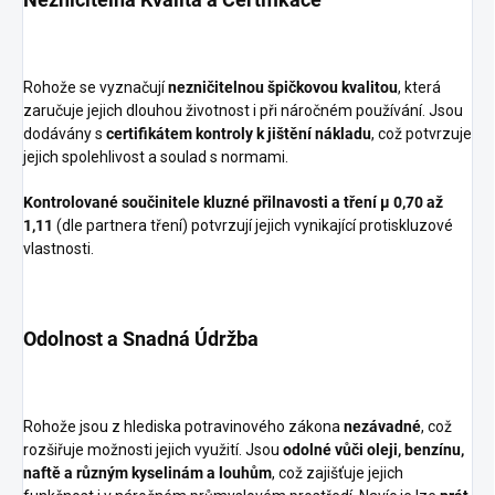
Rohože se vyznačují
nezničitelnou špičkovou kvalitou
, která
zaručuje jejich dlouhou životnost i při náročném používání. Jsou
dodávány s
certifikátem kontroly k jištění nákladu
, což potvrzuje
jejich spolehlivost a soulad s normami.
Kontrolované součinitele kluzné přilnavosti a tření µ 0,70 až
1,11
(dle partnera tření) potvrzují jejich vynikající protiskluzové
vlastnosti.
Odolnost a Snadná Údržba
Rohože jsou z hlediska potravinového zákona
nezávadné
, což
rozšiřuje možnosti jejich využití. Jsou
odolné vůči oleji, benzínu,
naftě a různým kyselinám a louhům
, což zajišťuje jejich