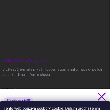
ODEBÍRAT NEWSLETTER
Vložte svůj e-mail a my vám budeme zasílat informace o nových
produktech na našem e-shopu.
E-MAIL
Přidejte se k ALRE
Získejte 5 % slevu
Tento web používá soubory cookie. Dalším procházením