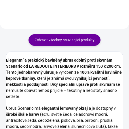
až na 95 °C.
gramáži je...
Zobrazit všechny související produkty
Elegantní a praktický bavlněný ubrus odolný proti skvrnám
Scenario od LA REDOUTE INTERIEURS v rozměru 150 x 200 cm.
Tento
jednobarevný ubrus
je vyroben ze
100% kvalitní bavlněné
keprové tkaniny
, která je známá svou
vynikající pevností,
měkkostí a poddajností
. Díky
speciální úpravě proti skvrnám
se
nemusíte obávat nehod při jídle – tekutiny a nečistoty snadno
setřete.
Ubrus Scenario má
elegantní lemovaný okraj
a je dostupný v
široké škále barev
(ecru, světle šedá, celadonově modrá,
antracitově šedá, šedozelená, písková, bílá, přírodní, pruská
modrá, šedomodrá, lahvově zelená, slunečnicově žlutá), takže