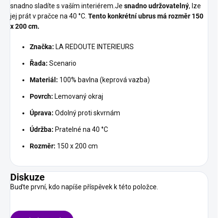
snadno sladíte s vaším interiérem.Je
snadno udržovatelný
, lze
jej prát v pračce na 40 °C.
Tento konkrétní ubrus má rozměr 150
x 200 cm.
Značka:
LA REDOUTE INTERIEURS
Řada:
Scenario
Materiál:
100% bavlna (keprová vazba)
Povrch:
Lemovaný okraj
Úprava:
Odolný proti skvrnám
Údržba:
Pratelné na 40 °C
Rozměr:
150 x 200 cm
Diskuze
Buďte první, kdo napíše příspěvek k této položce.