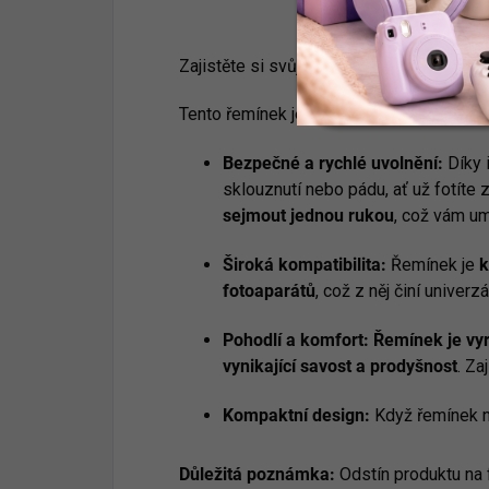
Zajistěte si svůj fotoaparát s maximální
Tento řemínek je navržen tak, aby vám 
Bezpečné a rychlé uvolnění:
Díky 
sklouznutí nebo pádu, ať už fotíte 
sejmout jednou rukou
, což vám um
Široká kompatibilita:
Řemínek je
k
fotoaparátů
, což z něj činí univerz
Pohodlí a komfort:
Řemínek je vy
vynikající savost a prodyšnost
. Za
Kompaktní design:
Když řemínek n
Důležitá poznámka:
Odstín produktu na f