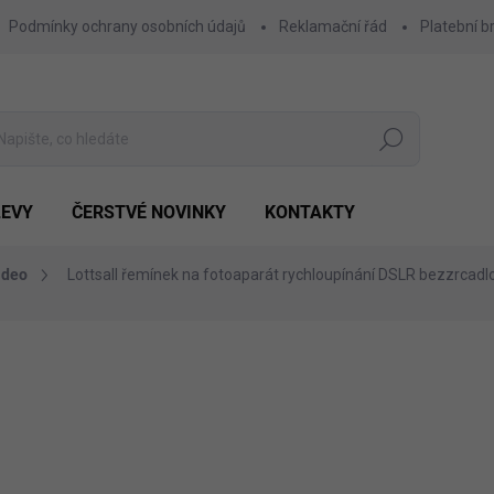
Podmínky ochrany osobních údajů
Reklamační řád
Platební b
Hledat
LEVY
ČERSTVÉ NOVINKY
KONTAKTY
ideo
Lottsall řemínek na fotoaparát rychloupínání DSLR bezzrcad
Výhodnější o
350 Kč
135 Kč
Měrná
POSLEDNÍ KUS SKLADEM
cena: