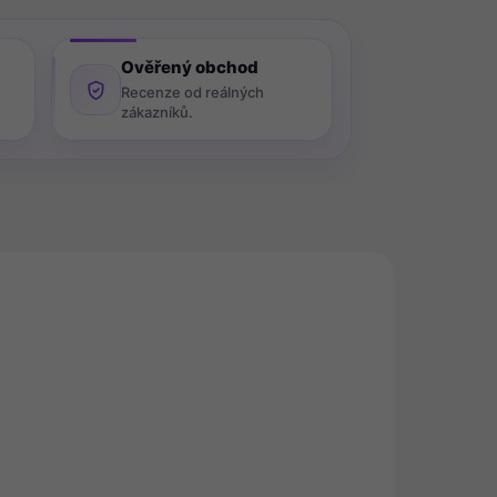
Ověřený obchod
Recenze od reálných
zákazníků.
0551
43090
ADEM
POSLEDNÍ KUS SKLADEM