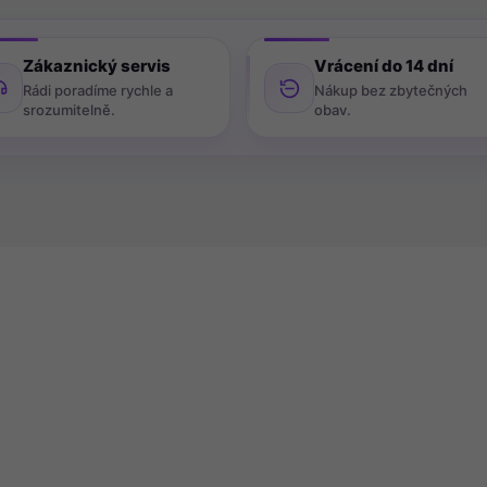
Zákaznický servis
Vrácení do 14 dní
Rádi poradíme rychle a
Nákup bez zbytečných
srozumitelně.
obav.
DEJ
VÝPRODEJ
7320
1
POSLEDNÍ KUS SKLADEM
POSLEDNÍ KUS SKL