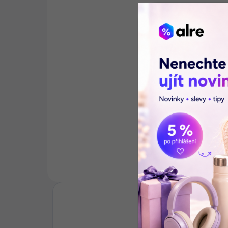
Sanvnet N19 Bezdrátová
Tr
sluchátka s mikrofonem
vo
a potlačením hluku černá
re
496 Kč
75
Do košíku
Bezdrátová sluchátka Sanvnet
Vod
N19 představují moderní řešení
rep
pro uživatele, kteří hledají
H1 
stabilitu a čistý zvuk při hovorech
hodi
i poslechu hudby. Díky
kemp
ergonomickému designu s
použ
ušním...
Popis