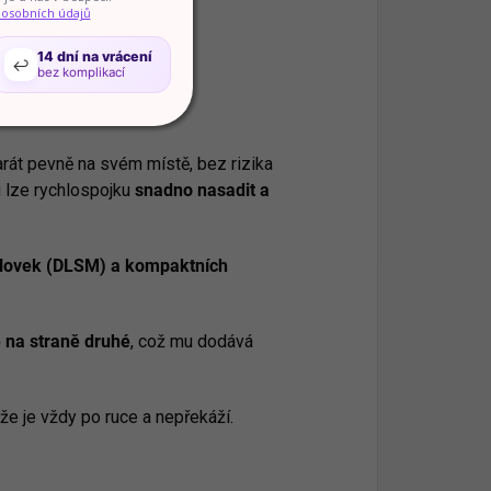
 osobních údajů
14 dní na vrácení
↩️
bez komplikací
 cenné vybavení.
rát pevně na svém místě, bez rizika
u lze rychlospojku
snadno nasadit a
adlovek (DLSM) a kompaktních
 na straně druhé
, což mu dodává
kže je vždy po ruce a nepřekáží.