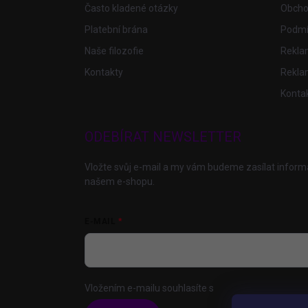
í
Často kladené otázky
Obcho
Platební brána
Podmí
Naše filozofie
Reklam
Kontakty
Rekla
Konta
ODEBÍRAT NEWSLETTER
Vložte svůj e-mail a my vám budeme zasílat infor
našem e-shopu.
E-MAIL
Vložením e-mailu souhlasíte s
podmínkami ochrany 